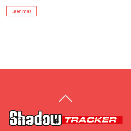
Leer más
BACK
TO
TOP