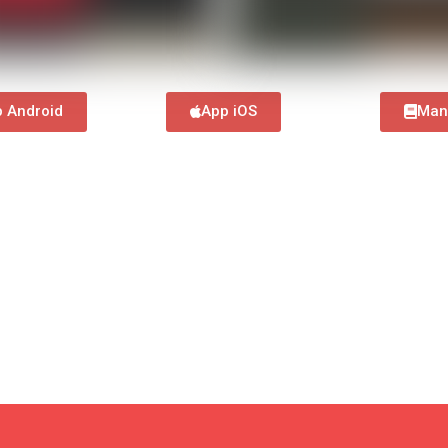
 Android
App iOS
Man