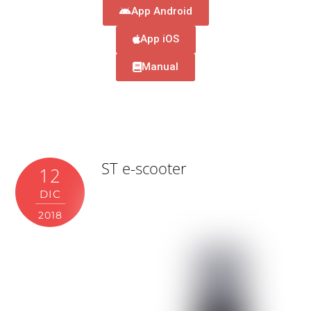
App Android
App iOS
Manual
ST e-scooter
12
DIC
2018